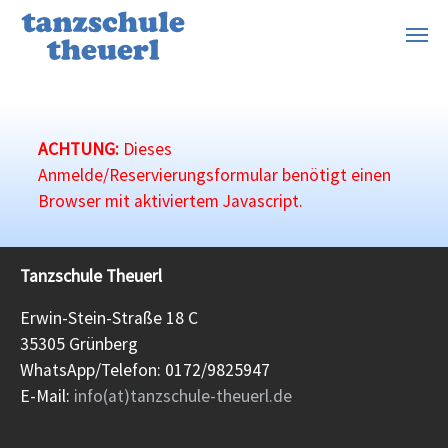
Zum Hauptinhalt springen
ACHTUNG:
Dieses
Anmelde/Reservierungsformular benötigt einen
Browser mit aktiviertem Javascript.
Tanzschule Theuerl
Erwin-Stein-Straße 18 C
35305 Grünberg
WhatsApp/Telefon: 0172/9825947
E-Mail:
info(at)tanzschule-theuerl.de