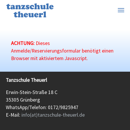
Zum Hauptinhalt springen
ACHTUNG:
Dieses
Anmelde/Reservierungsformular benötigt einen
Browser mit aktiviertem Javascript.
Tanzschule Theuerl
Erwin-Stein-Straße 18 C
35305 Grünberg
WhatsApp/Telefon: 0172/9825947
E-Mail:
info(at)tanzschule-theuerl.de